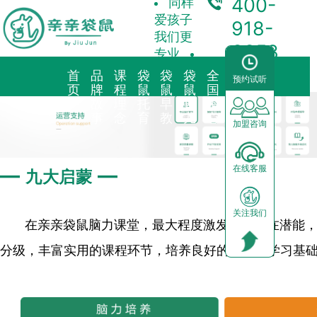
400-
同样
爱孩子
918-
我们更
3358
专业
首
品
课
袋
袋
袋
全
合
预约试听
页
牌
程
鼠
鼠
鼠
国
作
故
理
托
早
育
中
加
事
念
育
教
儿
心
盟
加盟咨询
品牌简介
教育理念
亲子早教
预约试听
前景分析
—
—
在线客服
九大启蒙
海外KindyROO
三大体系
儿童素养
中心动态
加盟流程
关注我们
中国亲亲袋鼠
九大课程
棕熊阅读
园区展示
运营支持
在亲亲袋鼠脑力课堂，最大程度激发孩子内在潜能
分级，丰富实用的课程环节，培养良好的习惯和学习基
社会荣誉历程
启蒙英语
合作模式
器械功能
加盟申请