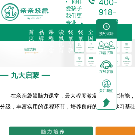
400-
同样
爱孩子
918-
我们更
3358
专业
首
品
课
袋
袋
袋
全
合
预约试听
页
牌
程
鼠
鼠
鼠
国
作
故
理
托
早
育
中
加
事
念
育
教
儿
心
盟
加盟咨询
品牌简介
教育理念
亲子早教
预约试听
前景分析
—
—
在线客服
九大启蒙
海外KindyROO
三大体系
儿童素养
中心动态
加盟流程
关注我们
中国亲亲袋鼠
九大课程
棕熊阅读
园区展示
运营支持
在亲亲袋鼠脑力课堂，最大程度激发孩子内在潜能
分级，丰富实用的课程环节，培养良好的习惯和学习基
社会荣誉历程
启蒙英语
合作模式
器械功能
加盟申请