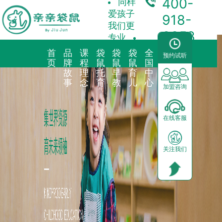
400-
同样
爱孩子
918-
我们更
3358
专业
首
品
课
袋
袋
袋
全
合
预约试听
页
牌
程
鼠
鼠
鼠
国
作
故
理
托
早
育
中
加
事
念
育
教
儿
心
盟
加盟咨询
品牌简介
教育理念
亲子早教
预约试听
前景分析
在线客服
海外KindyROO
三大体系
儿童素养
中心动态
加盟流程
关注我们
中国亲亲袋鼠
九大课程
棕熊阅读
园区展示
运营支持
社会荣誉历程
启蒙英语
合作模式
器械功能
加盟申请