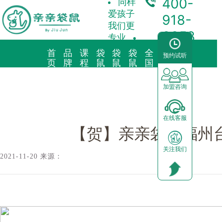
400-
同样
爱孩子
918-
我们更
3358
专业
首
品
课
袋
袋
袋
全
合
预约试听
袋鼠新闻/
【贺】亲亲袋鼠福州台江宇洋园正式通过省市验收
页
牌
程
鼠
鼠
鼠
国
作
故
理
托
早
育
中
加
事
念
育
教
儿
心
盟
加盟咨询
品牌简介
教育理念
亲子早教
预约试听
前景分析
在线客服
海外KindyROO
三大体系
儿童素养
中心动态
加盟流程
【贺】亲亲袋鼠福州
关注我们
中国亲亲袋鼠
九大课程
棕熊阅读
园区展示
运营支持
2021-11-20 来源：
社会荣誉历程
启蒙英语
合作模式
器械功能
加盟申请