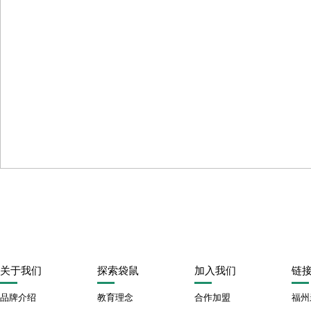
下一篇
亲亲袋鼠国际托育品牌战略发布 · 旗下首家国际托育示范园正
关于我们
探索袋鼠
加入我们
链
品牌介绍
教育理念
合作加盟
福州