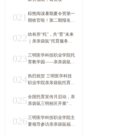
棕熊阅读暑期夏令营第一
021
期收官啦！第二期报名中
~
幼有所“托”，共“育”未来
022
｜亲亲袋鼠“托育服务
月”系列活动盘点
三明医学科技职业学院托
023
育教学园——亲亲袋鼠托
育示范园即将开园 提前
锁定名额，孩子成才快人
热烈祝贺 三明医学科技
024
一步！
职业学院亲亲袋鼠托育园
/ 托育产教融合实训基地
/ 亲亲袋鼠托幼学院 正式
全国托育宣传月启动，亲
025
揭牌！
亲袋鼠三明校区开展“爱
心托育”
三明医学科技职业学院主
026
要领导参访亲亲袋鼠福州
总部，落地校企合作师资