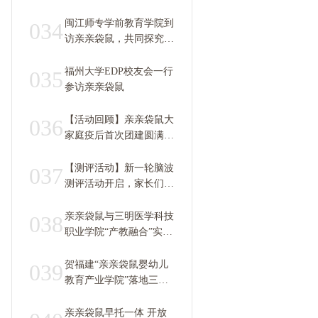
闽江师专学前教育学院到
034
访亲亲袋鼠，共同探究早
教托育师资定制培养
福州大学EDP校友会一行
035
参访亲亲袋鼠
【活动回顾】亲亲袋鼠大
036
家庭疫后首次团建圆满成
功！
【测评活动】新一轮脑波
037
测评活动开启，家长们别
掉队！
亲亲袋鼠与三明医学科技
038
职业学院“产教融合”实训
基地建设进入快车道
贺福建“亲亲袋鼠婴幼儿
039
教育产业学院”落地三明
医学科技职业学院正式开
工筹建
亲亲袋鼠早托一体 开放