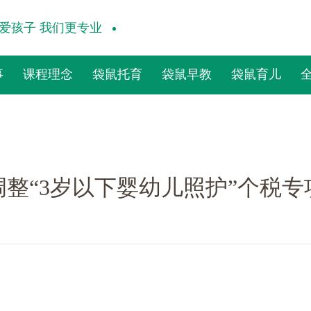
爱孩子 我们更专业
事
课程理念
袋鼠托育
袋鼠早教
袋鼠育儿
婴幼儿照护”个税专项附加扣除标准
简介
教育理念
亲子早教
yROO
三大体系
儿童素养
亲袋鼠
九大课程
棕熊阅读
整“3岁以下婴幼儿照护”个税
誉历程
启蒙英语
器械功能