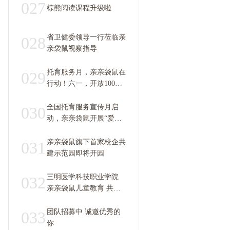
培育方案
027
棕熊阅读课程升级啦
省卫健委领导一行莅临亲
028
亲袋鼠视察指导
托育服务月，亲亲袋鼠在
029
行动！六一，开放100个
托位优先抢~
全国托育服务宣传月启
030
动，亲亲袋鼠开展“爱心
托育”，让幼有所“托”!
亲亲袋鼠旗下首家校企共
031
建示范园即将开园
三明医学科技职业学院
032
亲亲袋鼠儿童教育 共建
托育早教示范园即将开园
团队招募中 诚邀优秀的
033
你