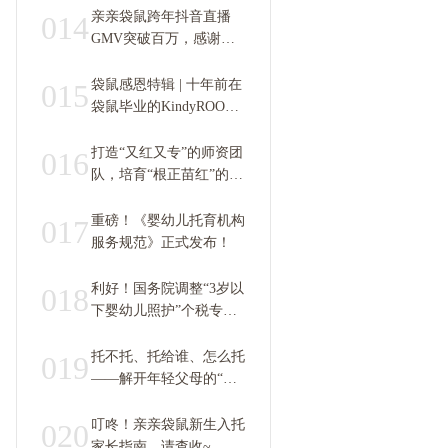
亲亲袋鼠跨年抖音直播
014
GMV突破百万，感谢袋
鼠会员家庭的信任和支
持！
袋鼠感恩特辑 | 十年前在
015
袋鼠毕业的KindyROO宝
贝，现在怎么样了？
打造“又红又专”的师资团
016
队，培育“根正苗红”的下
一代
重磅！《婴幼儿托育机构
017
服务规范》正式发布！
利好！国务院调整“3岁以
018
下婴幼儿照护”个税专项
附加扣除标准
托不托、托给谁、怎么托
019
——解开年轻父母的“托
育”焦虑！
叮咚！亲亲袋鼠新生入托
020
家长指南，请查收~