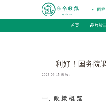
同样
首页
品牌故
袋鼠新闻/
利好！国务院调整“3岁以下
品牌
海外Kind
中国亲
利好！国务院调
社会荣
2023-09-15 来源：
一、政 策 概 览