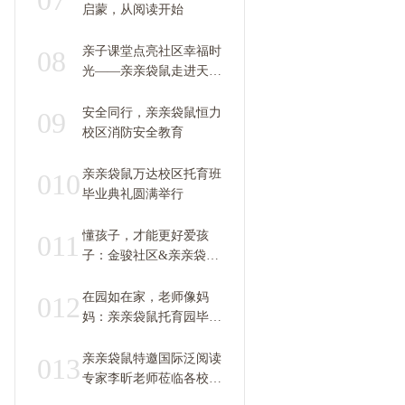
07
启蒙，从阅读开始
亲子课堂点亮社区幸福时
08
光——亲亲袋鼠走进天空
之城
安全同行，亲亲袋鼠恒力
09
校区消防安全教育
亲亲袋鼠万达校区托育班
010
毕业典礼圆满举行
懂孩子，才能更好爱孩
011
子：金骏社区&亲亲袋鼠
托育园亲子课堂成功举办
在园如在家，老师像妈
012
妈：亲亲袋鼠托育园毕业
照拍摄温情满满
亲亲袋鼠特邀国际泛阅读
013
专家李昕老师莅临各校区
做沙龙分享