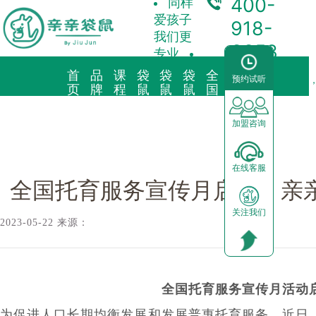
400-
同样
爱孩子
918-
我们更
3358
专业
首
品
课
袋
袋
袋
全
合
预约试听
袋鼠新闻/
全国托育服务宣传月启动，亲亲袋鼠开展“爱心托育”，
页
牌
程
鼠
鼠
鼠
国
作
故
理
托
早
育
中
加
事
念
育
教
儿
心
盟
加盟咨询
品牌简介
教育理念
亲子早教
预约试听
前景分析
在线客服
海外KindyROO
三大体系
儿童素养
中心动态
加盟流程
全国托育服务宣传月启动，亲亲
关注我们
中国亲亲袋鼠
九大课程
棕熊阅读
园区展示
运营支持
2023-05-22 来源：
社会荣誉历程
启蒙英语
合作模式
器械功能
加盟申请
全国托育服务宣传月活动
为促进人口长期均衡发展和发展普惠托育服务，近日