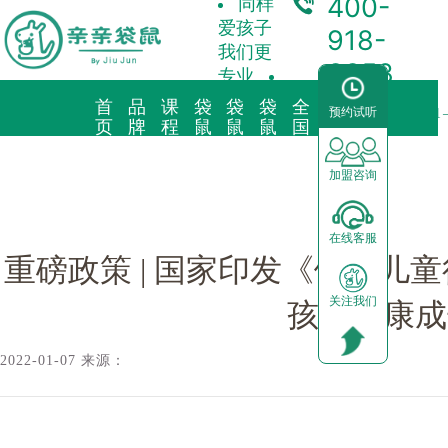
400-
同样
爱孩子
918-
我们更
3358
专业
首
品
课
袋
袋
袋
全
合
预约试听
袋鼠新闻/
重磅政策 | 国家印发《健康儿童行动提升计划（202
页
牌
程
鼠
鼠
鼠
国
作
故
理
托
早
育
中
加
事
念
育
教
儿
心
盟
加盟咨询
品牌简介
教育理念
亲子早教
预约试听
前景分析
在线客服
海外KindyROO
三大体系
儿童素养
中心动态
加盟流程
重磅政策 | 国家印发《健康儿童
关注我们
中国亲亲袋鼠
九大课程
棕熊阅读
园区展示
运营支持
孩子健康成
社会荣誉历程
启蒙英语
合作模式
2022-01-07 来源：
器械功能
加盟申请