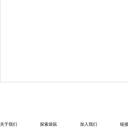
下一篇
【贺】亲亲袋鼠福州台江宇洋园正式通过省市验收
关于我们
探索袋鼠
加入我们
链