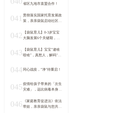
040
省区九地市直盟合作！
贯彻落实国家托育发展政
041
策，亲亲袋鼠启动社区托
育园拓展计划
【袋鼠育儿】0-3岁宝宝
042
大脑发展6个关键期，千
万别错过！
【袋鼠育儿】宝宝“逮啥
043
咬啥”，真愁人，解码“口
欲期”！
044
同心战疫，“净”待重启！
疫情给孩子带来的「次生
045
灾难」，远比病毒本身更
可怕
《家庭教育促进法》依法
046
带娃，亲亲袋鼠与您共育
未来！