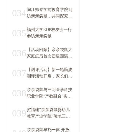
闽江师专学前教育学院到
034
访亲亲袋鼠，共同探究早
教托育师资定制培养
福州大学EDP校友会一行
035
参访亲亲袋鼠
【活动回顾】亲亲袋鼠大
036
家庭疫后首次团建圆满成
功！
【测评活动】新一轮脑波
037
测评活动开启，家长们别
掉队！
亲亲袋鼠与三明医学科技
038
职业学院“产教融合”实训
基地建设进入快车道
贺福建“亲亲袋鼠婴幼儿
039
教育产业学院”落地三明
医学科技职业学院正式开
工筹建
亲亲袋鼠早托一体 开放