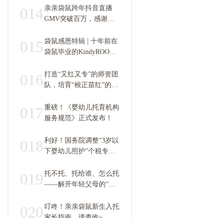
亲亲袋鼠跨年抖音直播
014
GMV突破百万，感谢袋
鼠会员家庭的信任和支
持！
袋鼠感恩特辑 | 十年前在
015
袋鼠毕业的KindyROO宝
贝，现在怎么样了？
打造“又红又专”的师资团
016
队，培育“根正苗红”的下
一代
重磅！《婴幼儿托育机构
017
服务规范》正式发布！
利好！国务院调整“3岁以
018
下婴幼儿照护”个税专项
附加扣除标准
托不托、托给谁、怎么托
019
——解开年轻父母的“托
育”焦虑！
叮咚！亲亲袋鼠新生入托
020
家长指南，请查收~