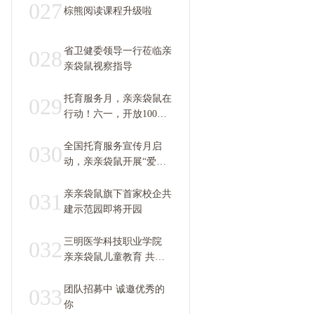
培育方案
027
棕熊阅读课程升级啦
省卫健委领导一行莅临亲
028
亲袋鼠视察指导
托育服务月，亲亲袋鼠在
029
行动！六一，开放100个
托位优先抢~
全国托育服务宣传月启
030
动，亲亲袋鼠开展“爱心
托育”，让幼有所“托”!
亲亲袋鼠旗下首家校企共
031
建示范园即将开园
三明医学科技职业学院
032
亲亲袋鼠儿童教育 共建
托育早教示范园即将开园
团队招募中 诚邀优秀的
033
你