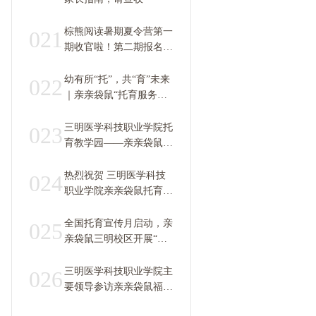
棕熊阅读暑期夏令营第一
021
期收官啦！第二期报名中
~
幼有所“托”，共“育”未来
022
｜亲亲袋鼠“托育服务
月”系列活动盘点
三明医学科技职业学院托
023
育教学园——亲亲袋鼠托
育示范园即将开园 提前
锁定名额，孩子成才快人
热烈祝贺 三明医学科技
024
一步！
职业学院亲亲袋鼠托育园
/ 托育产教融合实训基地
/ 亲亲袋鼠托幼学院 正式
全国托育宣传月启动，亲
025
揭牌！
亲袋鼠三明校区开展“爱
心托育”
三明医学科技职业学院主
026
要领导参访亲亲袋鼠福州
总部，落地校企合作师资