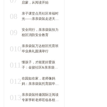
07
启蒙，从阅读开始
亲子课堂点亮社区幸福时
08
光——亲亲袋鼠走进天空
之城
安全同行，亲亲袋鼠恒力
09
校区消防安全教育
亲亲袋鼠万达校区托育班
010
毕业典礼圆满举行
懂孩子，才能更好爱孩
011
子：金骏社区&亲亲袋鼠
托育园亲子课堂成功举办
在园如在家，老师像妈
012
妈：亲亲袋鼠托育园毕业
照拍摄温情满满
亲亲袋鼠特邀国际泛阅读
013
专家李昕老师莅临各校区
做沙龙分享