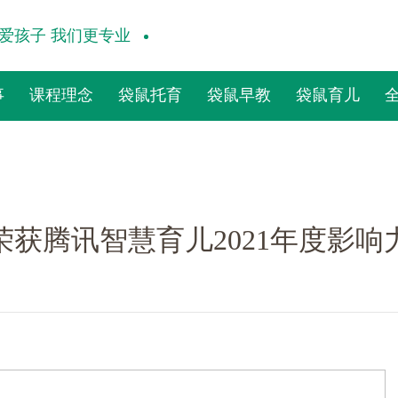
爱孩子 我们更专业
事
课程理念
袋鼠托育
袋鼠早教
袋鼠育儿
育儿2021年度影响力早教托育品牌！
简介
教育理念
亲子早教
yROO
三大体系
儿童素养
亲袋鼠
九大课程
棕熊阅读
获腾讯智慧育儿2021年度影
誉历程
启蒙英语
器械功能