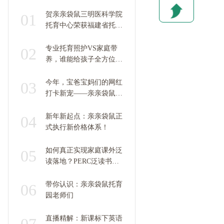
贺亲亲袋鼠三明医科学院
01
托育中心荣获福建省托育
示范园
专业托育照护VS家庭带
02
养，谁能给孩子全方位成
长？答案是……
今年，宝爸宝妈们的网红
03
打卡新宠——亲亲袋鼠一
站式儿童成长中心！
新年新起点：亲亲袋鼠正
04
式执行新价格体系！
如何真正实现家庭课外泛
05
读落地？PERC泛读书房
APP使用说明来了~
带你认识：亲亲袋鼠托育
06
园老师们
直播精解：新课标下英语