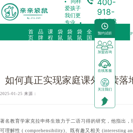
400-
同样
爱孩子
918-
我们更
3358
专业
首
品
课
袋
袋
袋
全
合
预约试听
袋鼠新闻/
如何真正实现家庭课外泛读落地？PERC泛读书房AP
页
牌
程
鼠
鼠
鼠
国
作
故
理
托
早
育
中
加
事
念
育
教
儿
心
盟
加盟咨询
品牌简介
教育理念
亲子早教
预约试听
前景分析
在线客服
海外KindyROO
三大体系
儿童素养
中心动态
加盟流程
如何真正实现家庭课外泛读落地
关注我们
中国亲亲袋鼠
九大课程
棕熊阅读
园区展示
运营支持
2025-01-25 来源：
社会荣誉历程
启蒙英语
合作模式
器械功能
加盟申请
著名教育学家克拉申终生致力于二语习得的研究，他指出，
可理解性 ( comprehensibility)、既有趣又相关 (interesting 