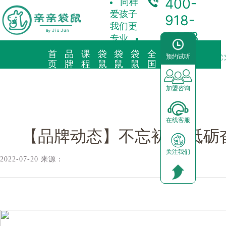
400-
同样
爱孩子
918-
我们更
3358
专业
首
品
课
袋
袋
袋
全
合
预约试听
袋鼠新闻/
【品牌动态】不忘初心 砥砺奋进！贺亲亲袋鼠公司党
页
牌
程
鼠
鼠
鼠
国
作
故
理
托
早
育
中
加
事
念
育
教
儿
心
盟
加盟咨询
品牌简介
教育理念
亲子早教
预约试听
前景分析
在线客服
海外KindyROO
三大体系
儿童素养
中心动态
加盟流程
【品牌动态】不忘初心 砥
关注我们
中国亲亲袋鼠
九大课程
棕熊阅读
园区展示
运营支持
2022-07-20 来源：
社会荣誉历程
启蒙英语
合作模式
器械功能
加盟申请