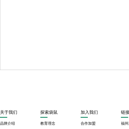
下一篇
【园区动态】欢迎亲亲袋鼠华南区资深早教师驻店授课指导！
关于我们
探索袋鼠
加入我们
链
品牌介绍
教育理念
合作加盟
福州